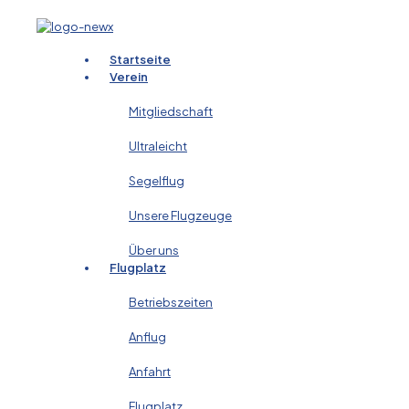
Startseite
Verein
Mitgliedschaft
Ultraleicht
Segelflug
Unsere Flugzeuge
Über uns
Flugplatz
Betriebszeiten
Anflug
Anfahrt
Flugplatz