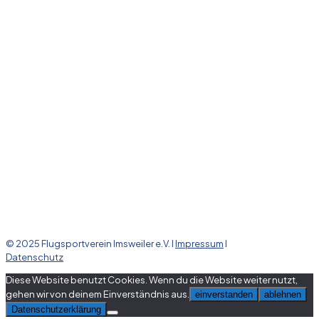
© 2025 Flugsportverein Imsweiler e.V. l
Impressum
l
Datenschutz
Diese Website benutzt Cookies. Wenn du die Website weiter nutzt,
gehen wir von deinem Einverständnis aus.
einverstanden
ablehnen
Datenschutzerklärung