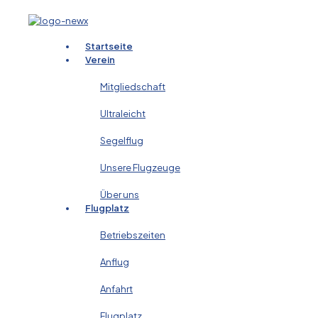
Startseite
Verein
Mitgliedschaft
Ultraleicht
Segelflug
Unsere Flugzeuge
Über uns
Flugplatz
Betriebszeiten
Anflug
Anfahrt
Flugplatz