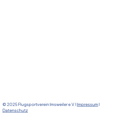
© 2025 Flugsportverein Imsweiler e.V. l
Impressum
l
Datenschutz