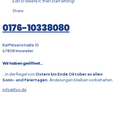
Edit or delete it, then start writing!
Share
0176-10338080
Raiffeisenstraße 10
67808 Imsweiler
Wir haben geöffnet...
...in der Regel von
Ostern bis Ende Oktober an allen
Sonn- und Feiertagen.
Änderungen bleiben vorbehalten.
info@fsvi.de